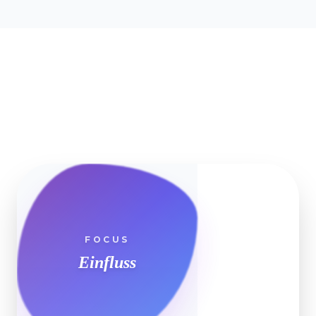
Emotionale Intelligenz
Motivationstechniken
Team-Building
Emotionale Intelligenz verstehen
Andere motivieren
Teambuilding
FOCUS
Einfluss