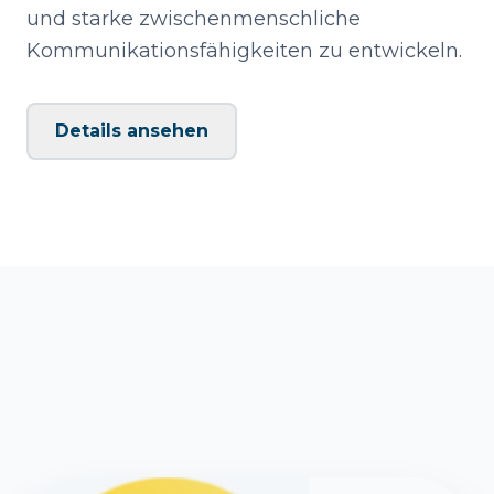
und starke zwischenmenschliche
Kommunikationsfähigkeiten zu entwickeln.
Details ansehen
Verhandlungsführung
Überzeugende Kommunikation
Konfliktlösung
Konfliktlösung verstehen
Führen in schwierigen Situationen
High Performance Leadership