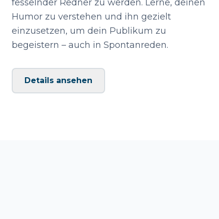
fesselnder Redner zu werden. Lerne, deinen
Humor zu verstehen und ihn gezielt
einzusetzen, um dein Publikum zu
begeistern – auch in Spontanreden.
Details ansehen
Humor verstehen
Spontanreden
Publikum begeistern
Deinen Humor kennenlernen
Die Kraft des Humors in Stegreifreden