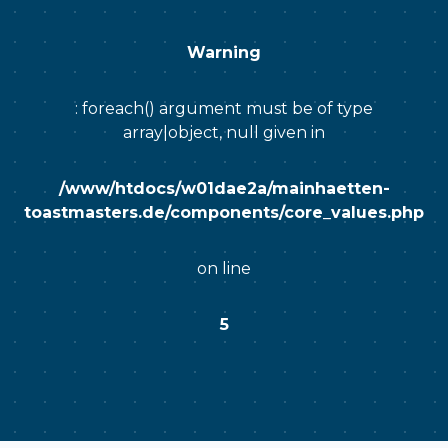
Warning
: foreach() argument must be of type
array|object, null given in
/www/htdocs/w01dae2a/mainhaetten-
toastmasters.de/components/core_values.php
on line
5